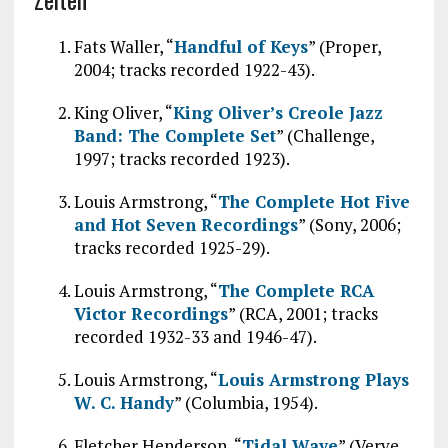
Fats Waller, “
Handful of Keys
” (Proper,
2004; tracks recorded 1922-43).
King Oliver, “
King Oliver’s Creole Jazz
Band: The Complete Set
” (Challenge,
1997; tracks recorded 1923).
Louis Armstrong, “
The Complete Hot Five
and Hot Seven Recordings
” (Sony, 2006;
tracks recorded 1925-29).
Louis Armstrong, “
The Complete RCA
Victor Recordings
” (RCA, 2001; tracks
recorded 1932-33 and 1946-47).
Louis Armstrong, “
Louis Armstrong Plays
W. C. Handy
” (Columbia, 1954).
Fletcher Henderson, “
Tidal Wave
” (Verve,