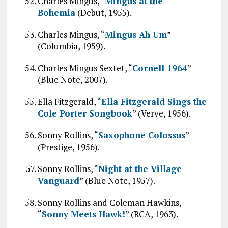
Charles Mingus, “
Mingus at the
Bohemia
(Debut, 1955).
Charles Mingus, “
Mingus Ah Um
”
(Columbia, 1959).
Charles Mingus Sextet, “
Cornell 1964
”
(Blue Note, 2007).
Ella Fitzgerald, “
Ella Fitzgerald Sings the
Cole Porter Songbook
” (Verve, 1956).
Sonny Rollins, “
Saxophone Colossus
”
(Prestige, 1956).
Sonny Rollins, “
Night at the Village
Vanguard
” (Blue Note, 1957).
Sonny Rollins and Coleman Hawkins,
“
Sonny Meets Hawk!
” (RCA, 1963).