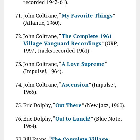
recorded 1943-61).
John Coltrane, “
My Favorite Things
”
(Atlantic, 1960).
John Coltrane, “
The Complete 1961
Village Vanguard Recordings
” (GRP,
1997; tracks recorded 1961).
John Coltrane, “
A Love Supreme
”
(Impulse!, 1964).
John Coltrane, “
Ascension
” (Impulse!,
1965).
Eric Dolphy, “
Out There
” (New Jazz, 1960).
Eric Dolphy, “
Out to Lunch!
” (Blue Note,
1964).
Bill Evans, “
The Complete Village