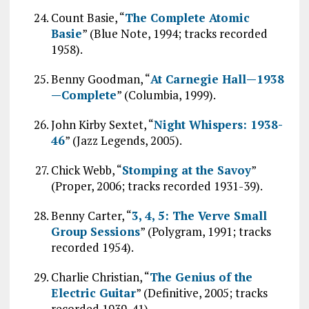
Count Basie, “
The Complete Atomic
Basie
” (Blue Note, 1994; tracks recorded
1958).
Benny Goodman, “
At Carnegie Hall—1938
—Complete
” (Columbia, 1999).
John Kirby Sextet, “
Night Whispers: 1938-
46
” (Jazz Legends, 2005).
Chick Webb, “
Stomping at the Savoy
”
(Proper, 2006; tracks recorded 1931-39).
Benny Carter, “
3, 4, 5: The Verve Small
Group Sessions
” (Polygram, 1991; tracks
recorded 1954).
Charlie Christian, “
The Genius of the
Electric Guitar
” (Definitive, 2005; tracks
recorded 1939-41).