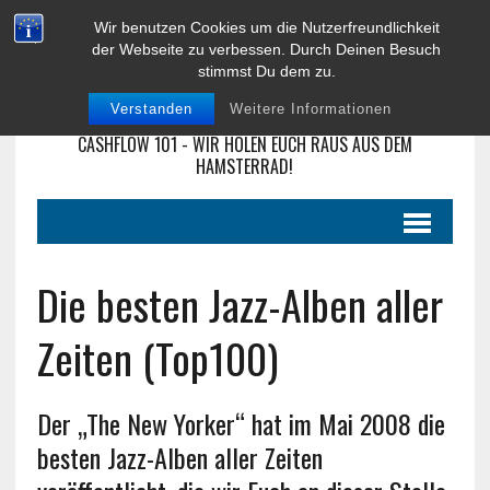
Wir benutzen Cookies um die Nutzerfreundlichkeit
CASHFLOW-CLUB
der Webseite zu verbessen. Durch Deinen Besuch
stimmst Du dem zu.
MAGDEBURG
Verstanden
Weitere Informationen
OFFIZIELLE WEBSEITE DES CASHFLOW-CLUB MAGDEBURG -
CASHFLOW 101 - WIR HOLEN EUCH RAUS AUS DEM
HAMSTERRAD!
Die besten Jazz-Alben aller
Zeiten (Top100)
Der „The New Yorker“ hat im Mai 2008 die
besten Jazz-Alben aller Zeiten